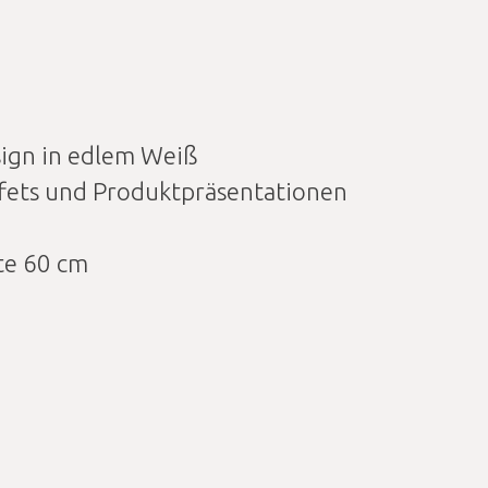
sign in edlem Weiß
uffets und Produktpräsentationen
te 60 cm
) L120cm B60cm weiß Menge