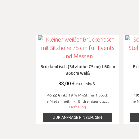
Brückentisch (Sitzhöhe 75cm) L60cm
Br
B60cm weiß
38,00
€
exkl. MwSt.
45,22 €
105
inkl. 19 % MwSt. für 1 Stück
je Mieteinheit inkl. Endreinigung zzgl.
je 
Lieferung
ZUR ANFRAGE HINZUFÜGEN