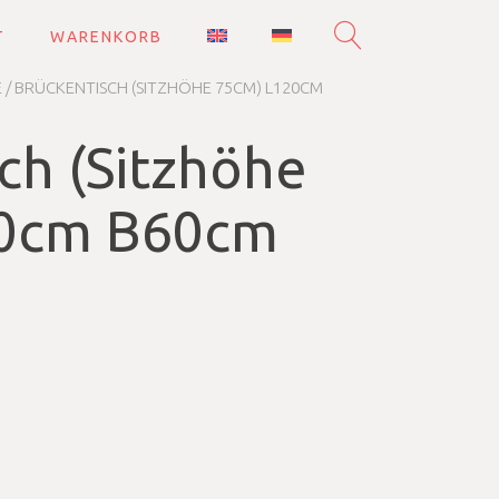
T
WARENKORB
E
/ BRÜCKENTISCH (SITZHÖHE 75CM) L120CM
ch (Sitzhöhe
20cm B60cm