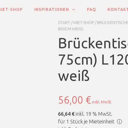
IET-SHOP
INSPIRATIONEN
FAQ
KONTAK
START
/
MIET-SHOP
/
BRÜCKENTISCH
B60CM WEISS
Brückentis
75cm) L1
weiß
56,00
€
exkl. MwSt.
66,64 €
inkl. 19 % MwSt.
für 1 Stück je Mieteinheit
ⓘ