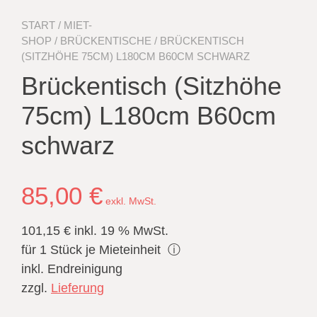
START
/
MIET-
SHOP
/
BRÜCKENTISCHE
/ BRÜCKENTISCH
(SITZHÖHE 75CM) L180CM B60CM SCHWARZ
Brückentisch (Sitzhöhe
75cm) L180cm B60cm
schwarz
85,00
€
exkl. MwSt.
101,15 €
inkl. 19 % MwSt.
für 1 Stück je Mieteinheit
ⓘ
inkl. Endreinigung
zzgl.
Lieferung