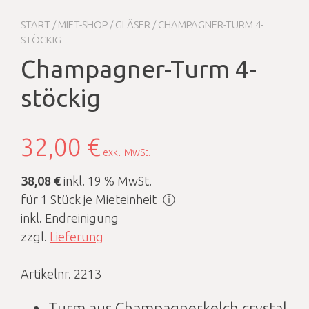
START
/
MIET-SHOP
/
GLÄSER
/ CHAMPAGNER-TURM 4-
STÖCKIG
Champagner-Turm 4-
stöckig
32,00
€
exkl. MwSt.
38,08 €
inkl. 19 % MwSt.
für 1 Stück je Mieteinheit
ⓘ
inkl. Endreinigung
zzgl.
Lieferung
Artikelnr. 2213
Turm aus Champagnerkelch crystal