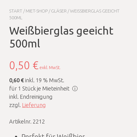
START
/
MIET-SHOP
/
GLÄSER
/ WEISSBIERGLAS GEEICHT 5
00ML
Weißbierglas geeicht
500ml
0,50
€
exkl. MwSt.
0,60 €
inkl. 19 % MwSt.
für 1 Stück je Mieteinheit
ⓘ
inkl. Endreinigung
zzgl.
Lieferung
Artikelnr. 2212
Perfekt für Weißbier