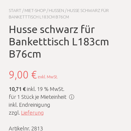
START
/
MIET-SHOP
/
HUSSEN
/ HUSSE SCHWARZ FÜR
BANKETTTISCH L183CM B76CM
Husse schwarz für
Banketttisch L183cm
B76cm
9,00
€
exkl. MwSt.
10,71 €
inkl. 19 % MwSt.
für 1 Stück je Mieteinheit
ⓘ
inkl. Endreinigung
zzgl.
Lieferung
Artikelnr. 2813