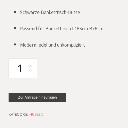
Schwarze Banketttisch-Husse
Passend für Banketttisch L183cm B76cm
Modern, edel und unkompliziert
Husse schwarz für Banketttisch L183cm B76cm Menge
Zur Anfrage hinzufügen
KATEGORIE:
HUSSEN