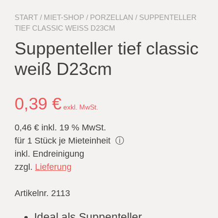
START
/
MIET-SHOP
/
PORZELLAN
/ SUPPENTELLER
TIEF CLASSIC WEISS D23CM
Suppenteller tief classic
weiß D23cm
0,39
€
exkl. MwSt.
0,46 €
inkl. 19 % MwSt.
für 1 Stück je Mieteinheit
ⓘ
inkl. Endreinigung
zzgl.
Lieferung
Artikelnr. 2113
Ideal als Suppenteller