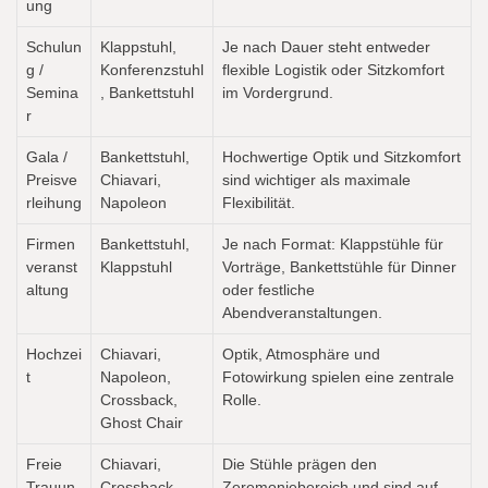
ung
Schulun
Klappstuhl,
Je nach Dauer steht entweder
g /
Konferenzstuhl
flexible Logistik oder Sitzkomfort
Semina
, Bankettstuhl
im Vordergrund.
r
Gala /
Bankettstuhl,
Hochwertige Optik und Sitzkomfort
Preisve
Chiavari,
sind wichtiger als maximale
rleihung
Napoleon
Flexibilität.
Firmen
Bankettstuhl,
Je nach Format: Klappstühle für
veranst
Klappstuhl
Vorträge, Bankettstühle für Dinner
altung
oder festliche
Abendveranstaltungen.
Hochzei
Chiavari,
Optik, Atmosphäre und
t
Napoleon,
Fotowirkung spielen eine zentrale
Crossback,
Rolle.
Ghost Chair
Freie
Chiavari,
Die Stühle prägen den
Trauun
Crossback,
Zeremoniebereich und sind auf